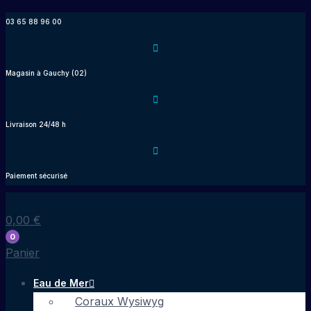
Aller
03 65 88 96 00
au
contenu
Magasin à Gauchy (02)
Livraison 24/48 h
Paiement sécurisé
0,00
€
0
Panier
Eau de Mer
Coraux Wysiwyg