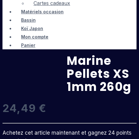
Cartes cadeaux
Matériels occasion
Bassin
Koï Japon
Mon compte
Panier
Marine
Pellets XS
1mm 260g
24,49
€
Achetez cet article maintenant et gagnez 24 points