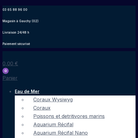
Aller
03 65 88 96 00
au
Magasin à Gauchy (02)
contenu
Livraison 24/48 h
Paiement sécurisé
0,00
€
0
Panier
Eau de Mer
Coraux Wysiwyg
Coraux
Poissons et detritivores marins
Aquarium Récifal
Aquarium Récifal Nano