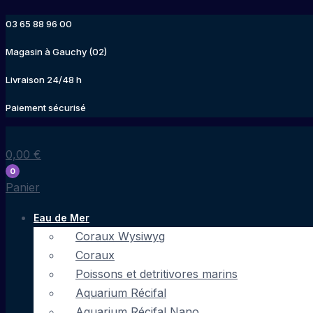
Aller
03 65 88 96 00
au
contenu
Magasin à Gauchy (02)
Livraison 24/48 h
Paiement sécurisé
0,00
€
0
Panier
Eau de Mer
Coraux Wysiwyg
Coraux
Poissons et detritivores marins
Aquarium Récifal
Aquarium Récifal Nano