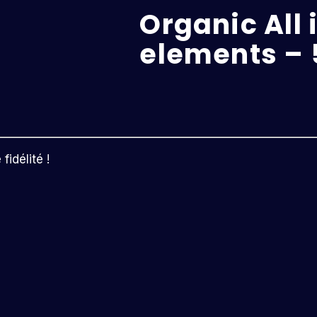
Organic All 
elements –
idélité !