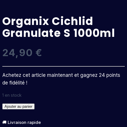
Organix Cichlid
Granulate S 1000ml
24,90
€
Achetez cet article maintenant et gagnez 24 points
de fidélité !
1 en stock
quantité
Ajouter au panier
de
Organix
🚚 Livraison rapide