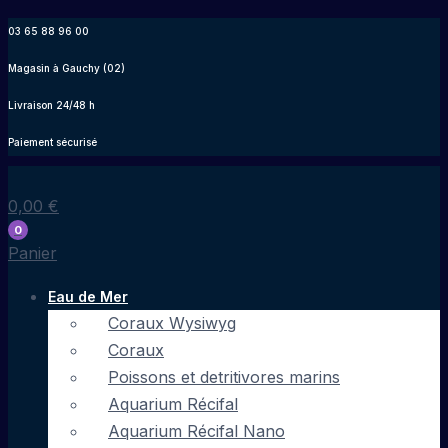
Aller
03 65 88 96 00
au
Magasin à Gauchy (02)
contenu
Livraison 24/48 h
Paiement sécurisé
0,00
€
0
Panier
Eau de Mer
Coraux Wysiwyg
Coraux
Poissons et detritivores marins
Aquarium Récifal
Aquarium Récifal Nano