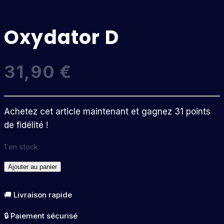
Oxydator D
31,90
€
Achetez cet article maintenant et gagnez 31 points
de fidélité !
1 en stock
quantité
Ajouter au panier
de
Oxydator
🚚 Livraison rapide
D
🔒 Paiement sécurisé