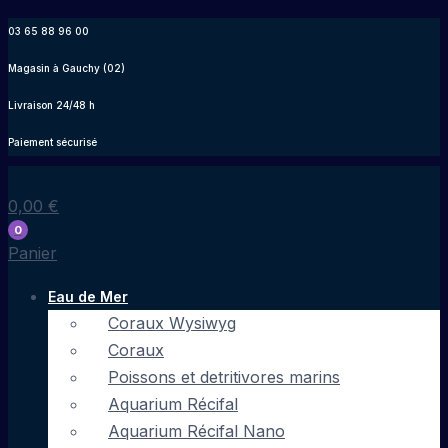
Aller
03 65 88 96 00
au
Magasin à Gauchy (02)
contenu
Livraison 24/48 h
Paiement sécurisé
0,00
€
0
Panier
Eau de Mer
Coraux Wysiwyg
Coraux
Poissons et detritivores marins
Aquarium Récifal
Aquarium Récifal Nano