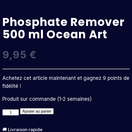
Phosphate Remover
500 ml Ocean Art
9,95
€
Achetez cet article maintenant et gagnez 9 points de
fidélité !
Produit sur commande (1-2 semaines)
quantité
Ajouter au panier
de
Phosphate
🚚 Livraison rapide