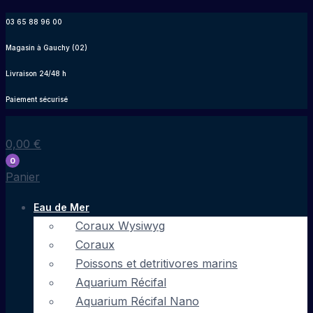
Aller
03 65 88 96 00
au
Magasin à Gauchy (02)
contenu
Livraison 24/48 h
Paiement sécurisé
0,00
€
0
Panier
Eau de Mer
Coraux Wysiwyg
Coraux
Poissons et detritivores marins
Aquarium Récifal
Aquarium Récifal Nano