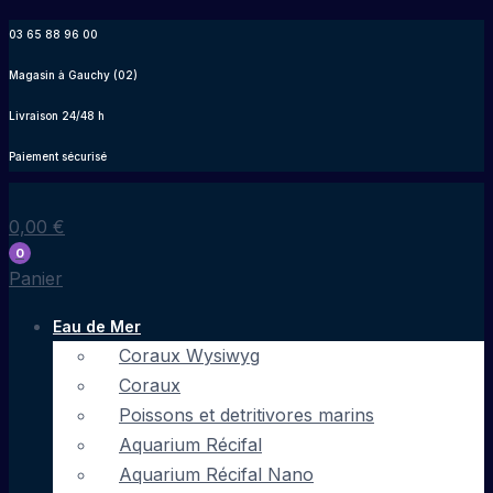
Aller
03 65 88 96 00
au
Magasin à Gauchy (02)
contenu
Livraison 24/48 h
Paiement sécurisé
0,00
€
0
Panier
Eau de Mer
Coraux Wysiwyg
Coraux
Poissons et detritivores marins
Aquarium Récifal
Aquarium Récifal Nano