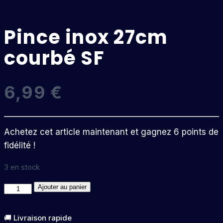
Pince inox 27cm
courbé SF
6,99
€
Achetez cet article maintenant et gagnez 6 points de
fidélité !
3 en stock
quantité
Ajouter au panier
de
Pince
🚚 Livraison rapide