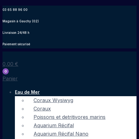
Aller
03 65 88 96 00
au
Magasin à Gauchy (02)
contenu
Livraison 24/48 h
Paiement sécurisé
0,00
€
0
Panier
Eau de Mer
Coraux Wysiwyg
Coraux
Poissons et detritivores marins
Aquarium Récifal
Aquarium Récifal Nano