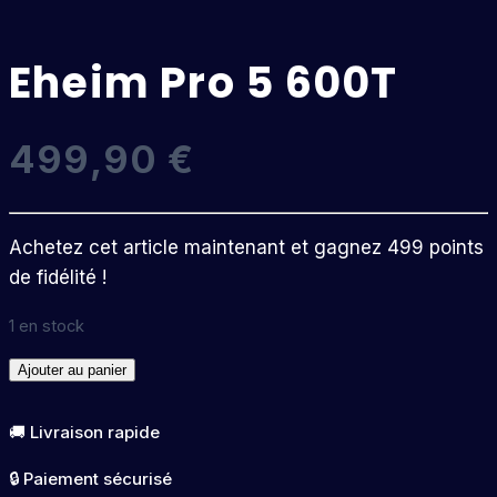
Eheim Pro 5 600T
499,90
€
Achetez cet article maintenant et gagnez 499 points
de fidélité !
1 en stock
quantité
Ajouter au panier
de
Eheim
🚚 Livraison rapide
Pro
🔒 Paiement sécurisé
5