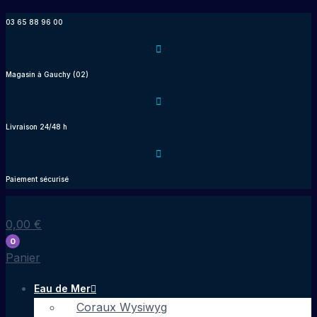
Aller
03 65 88 96 00
au
contenu
Magasin à Gauchy (02)
Livraison 24/48 h
Paiement sécurisé
0,00
€
0
Panier
Eau de Mer
Coraux Wysiwyg