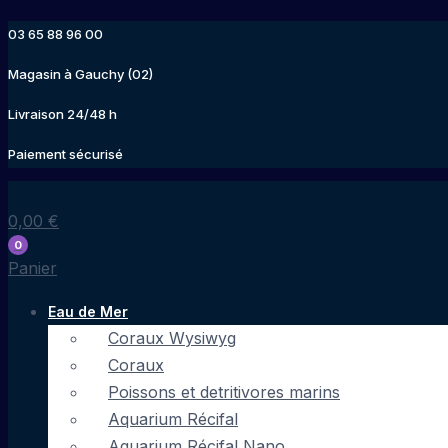
Aller
03 65 88 96 00
au
contenu
Magasin à Gauchy (02)
Livraison 24/48 h
Paiement sécurisé
0,00
€
0
Panier
Eau de Mer
Coraux Wysiwyg
Coraux
Poissons et detritivores marins
Aquarium Récifal
Aquarium Récifal Nano