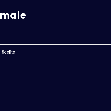
 male
idélité !