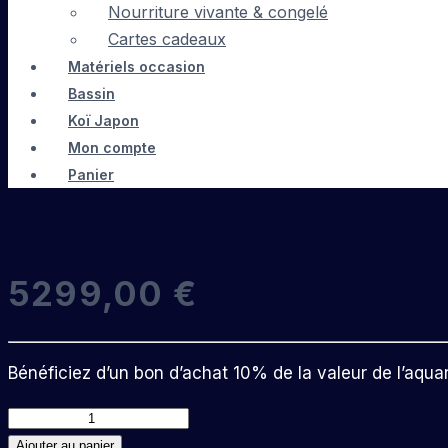
Nourriture vivante & congelé
Cartes cadeaux
Matériels occasion
Bassin
Koï Japon
Mon compte
Panier
5299,00
€
Bénéficiez d’un bon d’achat 10% de la valeur de l’aqua
quantité
de
Ajouter au panier