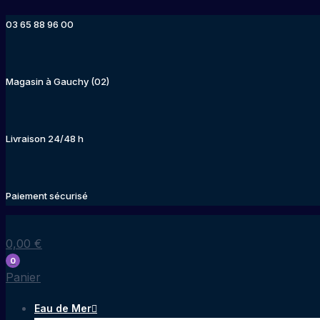
Aller
03 65 88 96 00
au
contenu
Magasin à Gauchy (02)
Livraison 24/48 h
Paiement sécurisé
0,00
€
0
Panier
Eau de Mer