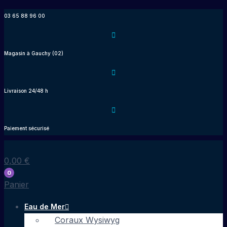
Aller
03 65 88 96 00
au
contenu
Magasin à Gauchy (02)
Livraison 24/48 h
Paiement sécurisé
0,00
€
0
Panier
Eau de Mer
Coraux Wysiwyg