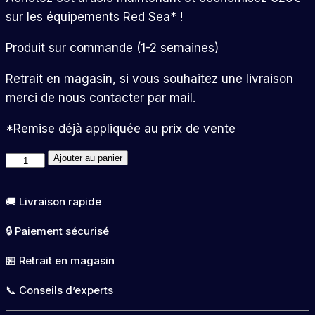
sur les équipements Red Sea* !
Produit sur commande (1-2 semaines)
Retrait en magasin, si vous souhaitez une livraison
merci de nous contacter par mail.
*Remise déjà appliquée au prix de vente
quantité
Ajouter au panier
de
Reefer
🚚 Livraison rapide
Max
🔒 Paiement sécurisé
Series
170
🏪 Retrait en magasin
G2+
📞 Conseils d’experts
Blanc