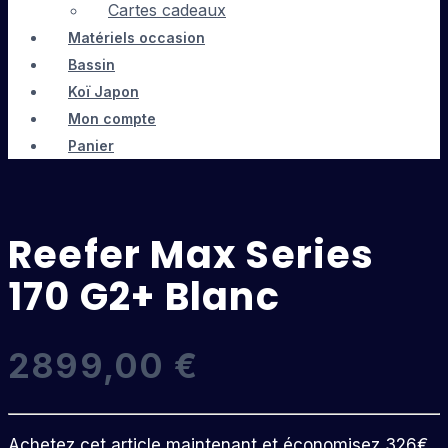
Cartes cadeaux
Matériels occasion
Bassin
Koï Japon
Mon compte
Panier
Reefer Max Series
170 G2+ Blanc
2899,00
€
Achetez cet article maintenant et économisez 326€