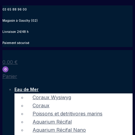
Aller
03 65 88 96 00
au
Magasin à Gauchy (02)
contenu
Livraison 24/48 h
Paiement sécurisé
0,00
€
0
Panier
Eau de Mer
Coraux Wysiwyg
Coraux
Poissons et detritivores marins
Aquarium Récifal
Aquarium Récifal Nano