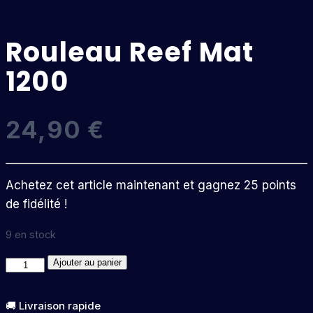
Rouleau Reef Mat
1200
24,90
€
Achetez cet article maintenant et gagnez 25 points
de fidélité !
9 en stock
quantité
Ajouter au panier
de
Rouleau
🚚 Livraison rapide