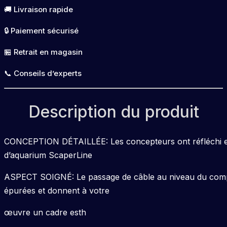
ScaperLine
🚚 Livraison rapide
100
🔒 Paiement sécurisé
noir
Set
🏪 Retrait en magasin
📞 Conseils d’experts
Description du produit
CONCEPTION DÉTAILLÉE: Les concepteurs ont réfléchi et i
d’aquarium ScaperLine
ASPECT SOIGNÉ: Le passage de câble au niveau du compart
épurées et donnent à votre
œuvre un cadre esth