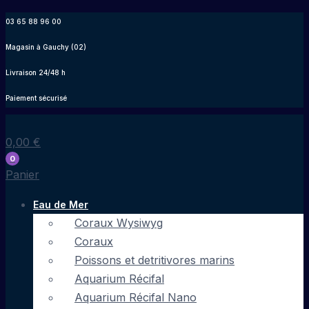
Aller
03 65 88 96 00
au
Magasin à Gauchy (02)
contenu
Livraison 24/48 h
Paiement sécurisé
0,00
€
0
Panier
Eau de Mer
Coraux Wysiwyg
Coraux
Poissons et detritivores marins
Aquarium Récifal
Aquarium Récifal Nano