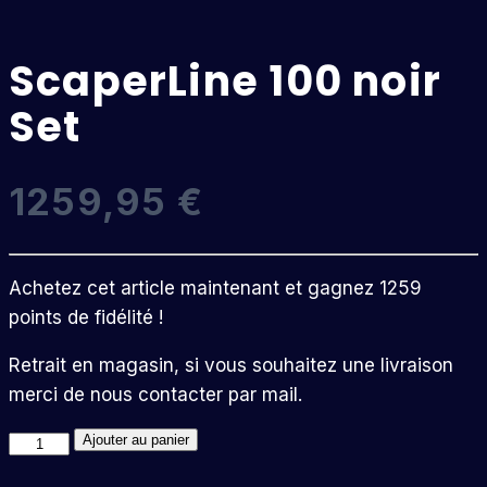
ScaperLine 100 noir
Set
1259,95
€
Achetez cet article maintenant et gagnez 1259
points de fidélité !
Retrait en magasin, si vous souhaitez une livraison
merci de nous contacter par mail.
quantité
Ajouter au panier
de