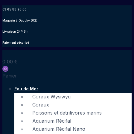
Aller
03 65 88 96 00
au
Magasin à Gauchy (02)
contenu
Livraison 24/48 h
Paiement sécurisé
0,00
€
0
Panier
Eau de Mer
Coraux Wysiwyg
Coraux
Poissons et detritivores marins
Aquarium Récifal
Aquarium Récifal Nano