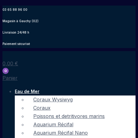
Aller
03 65 88 96 00
au
Magasin à Gauchy (02)
contenu
Livraison 24/48 h
Paiement sécurisé
0,00
€
0
Panier
Eau de Mer
Coraux Wysiwyg
Coraux
Poissons et detritivores marins
Aquarium Récifal
Aquarium Récifal Nano