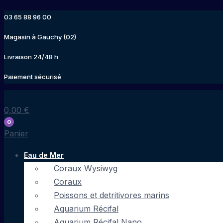
Aller
03 65 88 96 00
au
contenu
Magasin à Gauchy (02)
Livraison 24/48 h
Paiement sécurisé
0,00
€
0
Panier
Eau de Mer
Coraux Wysiwyg
Coraux
Poissons et detritivores marins
Aquarium Récifal
Aquarium Récifal Nano