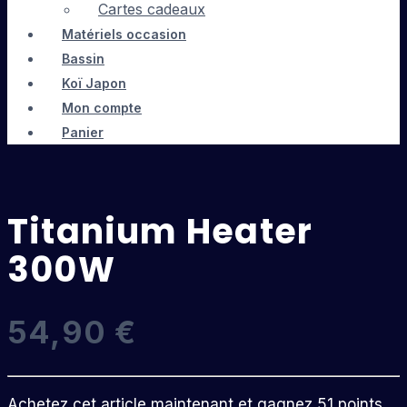
Cartes cadeaux
Matériels occasion
Bassin
Koï Japon
Mon compte
Panier
Titanium Heater
300W
54,90
€
Achetez cet article maintenant et gagnez 51 points