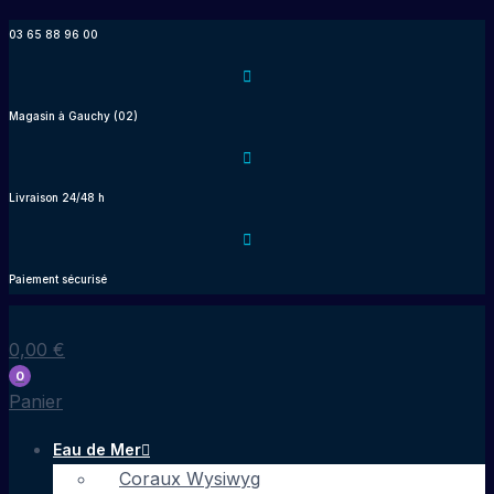
Aller
03 65 88 96 00
au
contenu
Magasin à Gauchy (02)
Livraison 24/48 h
Paiement sécurisé
0,00
€
0
Panier
Eau de Mer
Coraux Wysiwyg