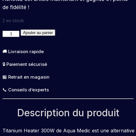
de fidélité !
2 en stock
quantité
Ajouter au panier
de
Titanium
🚚 Livraison rapide
Heater
🔒 Paiement sécurisé
300W
🏪 Retrait en magasin
📞 Conseils d’experts
Description du produit
Titanium Heater 300W de Aqua Medic est une alternative au