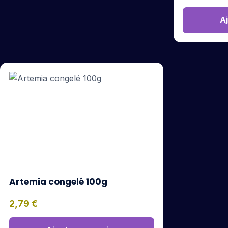
A
Artemia congelé 100g
2,79
€