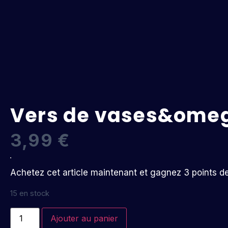
Vers de vases&omeg
3,99
€
Achetez cet article maintenant et gagnez 3 points de f
15 en stock
Ajouter au panier