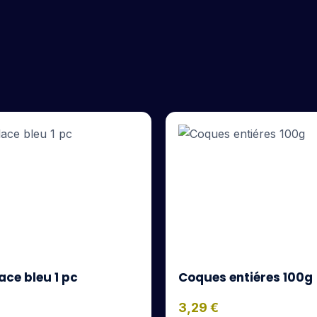
ace bleu 1 pc
Coques entiéres 100g
3,29
€