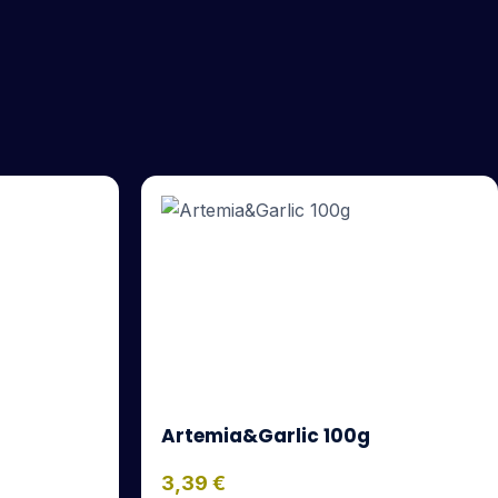
Artemia&Garlic 100g
3,39
€