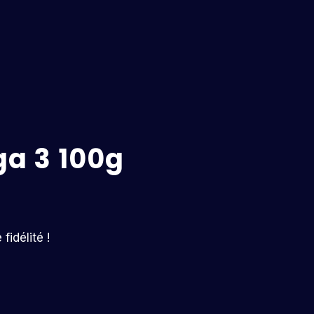
a 3 100g
idélité !