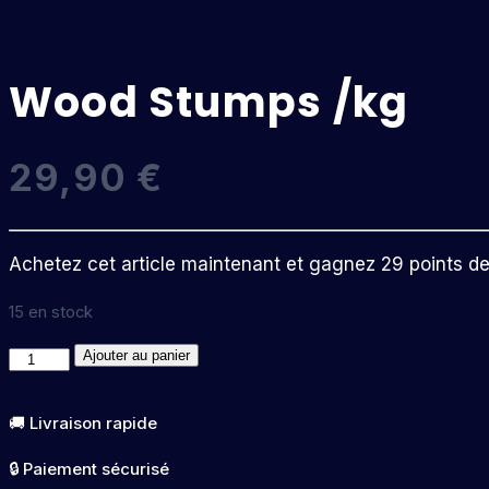
Wood Stumps /kg
29,90
€
Achetez cet article maintenant et gagnez 29 points de f
15 en stock
quantité
Ajouter au panier
de
Wood
🚚 Livraison rapide
Stumps
🔒 Paiement sécurisé
/kg