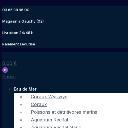
Aller
03 65 88 96 00
au
contenu
Magasin à Gauchy (02)
Livraison 24/48 h
Paiement sécurisé
0,00
€
0
Panier
Eau de Mer
Coraux Wysiwyg
Coraux
Poissons et detritivores marins
Aquarium Récifal
Aquarium Récifal Nano