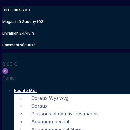
Aller
03 65 88 96 00
au
contenu
Magasin à Gauchy (02)
Livraison 24/48 h
Paiement sécurisé
0,00
€
0
Panier
Eau de Mer
Coraux Wysiwyg
Coraux
Poissons et detritivores marins
Aquarium Récifal
Aquarium Récifal Nano