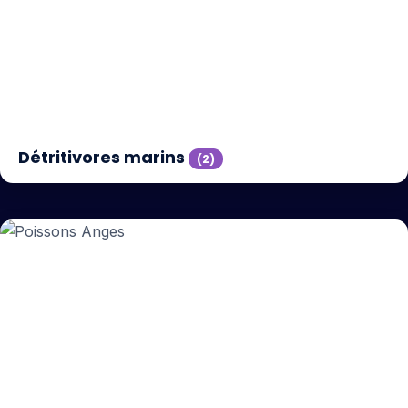
Détritivores marins
(2)