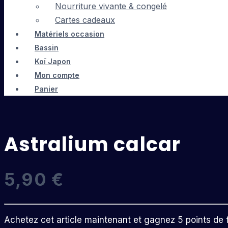
Nourriture vivante & congelé
Cartes cadeaux
Matériels occasion
Bassin
Koï Japon
Mon compte
Panier
Astralium calcar
5,90
€
Achetez cet article maintenant et gagnez 5 points de fi