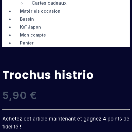
Cartes cadeaux
Matériels occasion
Bassin
Koï Japon
Mon compte
Panier
Trochus histrio
5,90
€
Achetez cet article maintenant et gagnez 4 points de
fidélité !