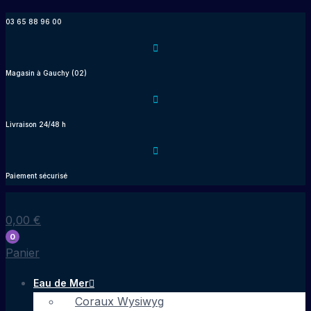
Aller
03 65 88 96 00
au
contenu
Magasin à Gauchy (02)
Livraison 24/48 h
Paiement sécurisé
0,00
€
0
Panier
Eau de Mer
Coraux Wysiwyg