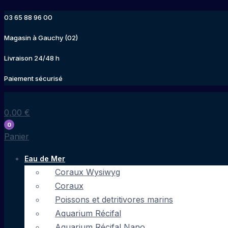
Aller
03 65 88 96 00
au
contenu
Magasin à Gauchy (02)
Livraison 24/48 h
Paiement sécurisé
0,00
€
0
Panier
Eau de Mer
Coraux Wysiwyg
Coraux
Poissons et detritivores marins
Aquarium Récifal
Aquarium Récifal Nano