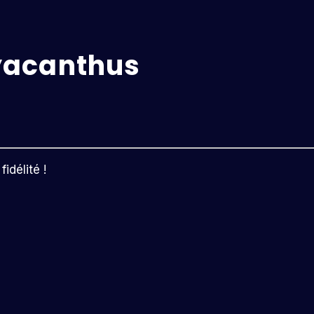
yacanthus
idélité !