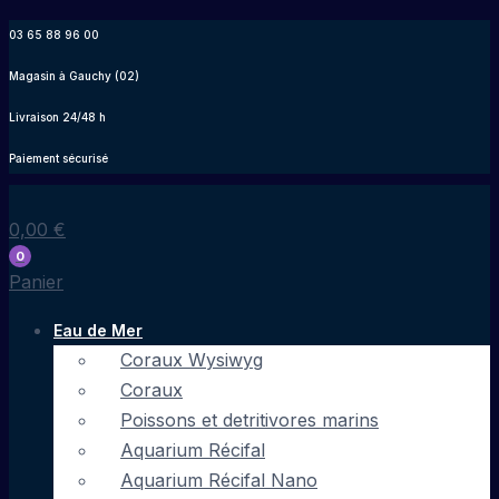
Aller
03 65 88 96 00
au
Magasin à Gauchy (02)
contenu
Livraison 24/48 h
Paiement sécurisé
0,00
€
0
Panier
Eau de Mer
Coraux Wysiwyg
Coraux
Poissons et detritivores marins
Aquarium Récifal
Aquarium Récifal Nano