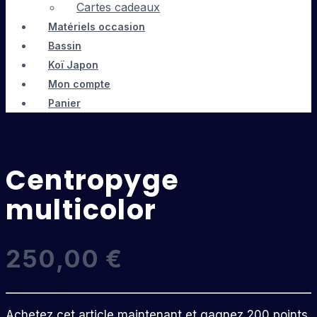
Cartes cadeaux
Matériels occasion
Bassin
Koï Japon
Mon compte
Panier
Centropyge
multicolor
250,00
€
Achetez cet article maintenant et gagnez 200 points