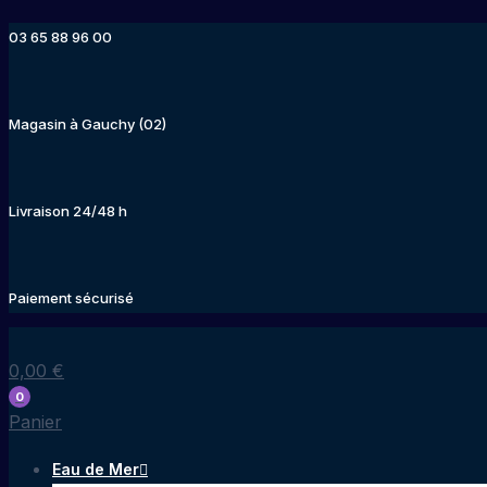
Aller
03 65 88 96 00
au
contenu
Magasin à Gauchy (02)
Livraison 24/48 h
Paiement sécurisé
0,00
€
0
Panier
Eau de Mer