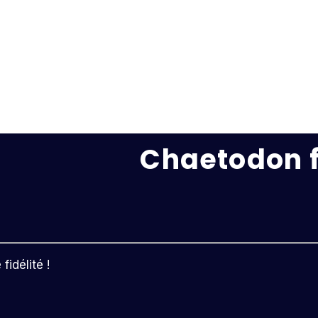
Chaetodon f
idélité !