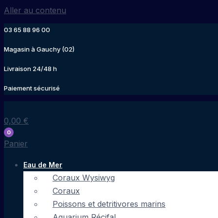
Aller au contenu
03 65 88 96 00
Magasin à Gauchy (02)
Livraison 24/48 h
Paiement sécurisé
0,00
€
0
Panier
Eau de Mer
Coraux Wysiwyg
Coraux
Poissons et detritivores marins
Aquarium Récifal