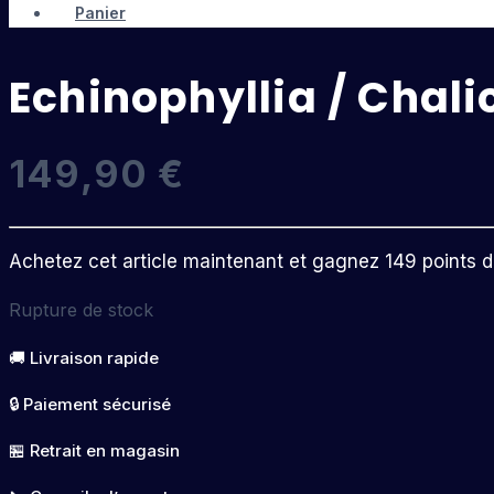
Panier
Echinophyllia / Cha
149,90
€
Achetez cet article maintenant et gagnez 149 points de 
Rupture de stock
🚚 Livraison rapide
🔒 Paiement sécurisé
🏪 Retrait en magasin