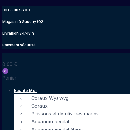
Aller
03 65 88 96 00
au
contenu
Magasin à Gauchy (02)
Livraison 24/48 h
Paiement sécurisé
0,00
€
0
Panier
Eau de Mer
Coraux Wysiwyg
Coraux
Poissons et detritivores marins
Aquarium Récifal
Aquarium Récifal Nano