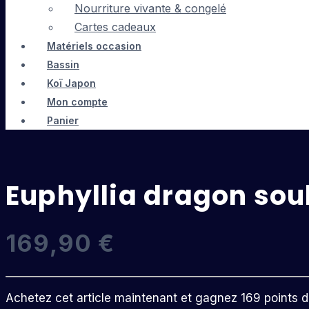
Nourriture vivante & congelé
Cartes cadeaux
Matériels occasion
Bassin
Koï Japon
Mon compte
Panier
Euphyllia dragon so
169,90
€
Achetez cet article maintenant et gagnez 169 points de 