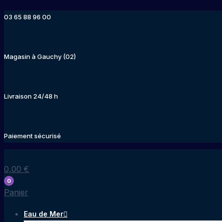
Aller
03 65 88 96 00
au
contenu
Magasin à Gauchy (02)
Livraison 24/48 h
Paiement sécurisé
0,00
€
0
Panier
Eau de Mer