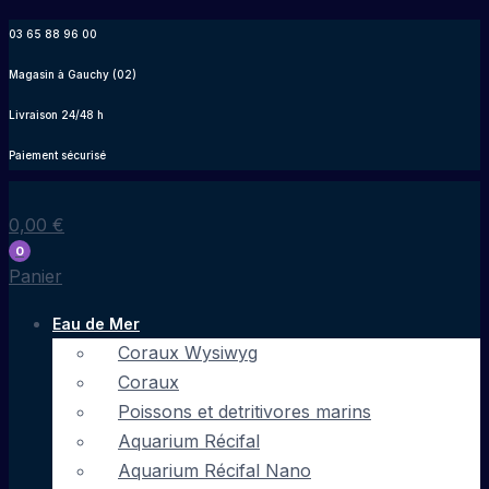
Aller
03 65 88 96 00
au
Magasin à Gauchy (02)
contenu
Livraison 24/48 h
Paiement sécurisé
0,00
€
0
Panier
Eau de Mer
Coraux Wysiwyg
Coraux
Poissons et detritivores marins
Aquarium Récifal
Aquarium Récifal Nano