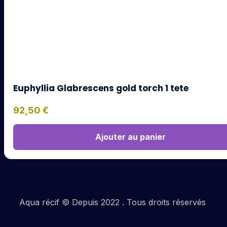
Euphyllia Glabrescens gold torch 1 tete
92,50
€
Ajouter au panier
Aqua récif © Depuis 2022 . Tous droits réservés