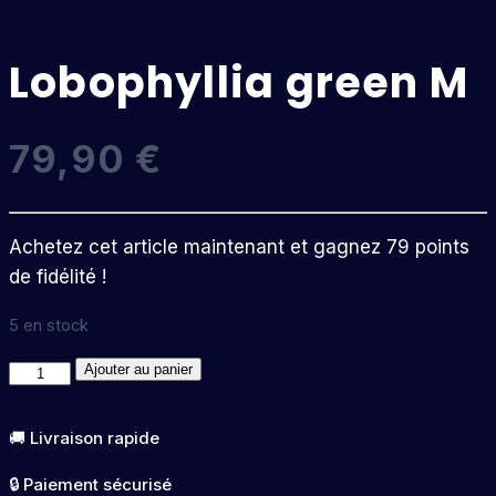
Lobophyllia green M
79,90
€
Achetez cet article maintenant et gagnez 79 points
de fidélité !
5 en stock
quantité
Ajouter au panier
de
Lobophyllia
🚚 Livraison rapide
green
🔒 Paiement sécurisé
M