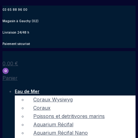
Aller
03 65 88 96 00
au
Magasin à Gauchy (02)
contenu
Livraison 24/48 h
Paiement sécurisé
0,00
€
0
Panier
Eau de Mer
Coraux Wysiwyg
Coraux
Poissons et detritivores marins
Aquarium Récifal
Aquarium Récifal Nano