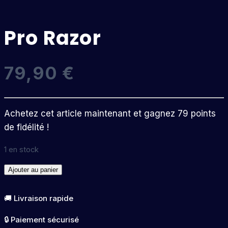
Pro Razor
79,90
€
Achetez cet article maintenant et gagnez 79 points
de fidélité !
1 en stock
quantité
Ajouter au panier
de
Pro
🚚 Livraison rapide
Razor
🔒 Paiement sécurisé