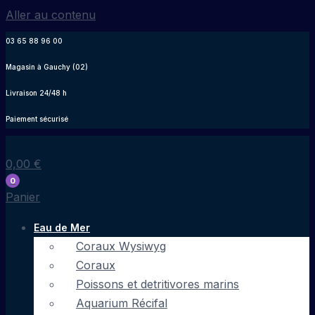
Aller au contenu
03 65 88 96 00
Magasin à Gauchy (02)
Livraison 24/48 h
Paiement sécurisé
0,00
€
0
Panier
Eau de Mer
Coraux Wysiwyg
Coraux
Poissons et detritivores marins
Aquarium Récifal