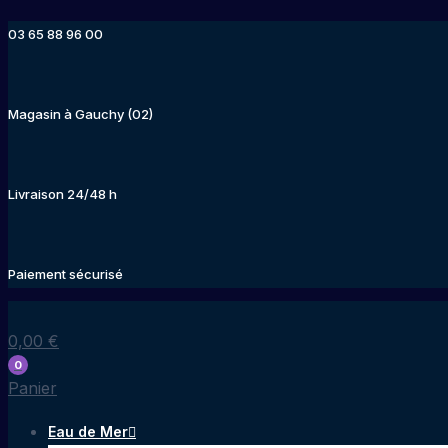
Aller
03 65 88 96 00
au
contenu
Magasin à Gauchy (02)
Livraison 24/48 h
Paiement sécurisé
0,00
€
0
Panier
Eau de Mer