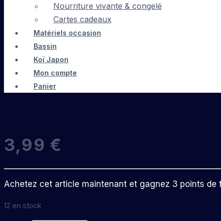
Nourriture vivante & congelé
Cartes cadeaux
Matériels occasion
Bassin
Koï Japon
Mon compte
Panier
3,99
€
Achetez cet article maintenant et gagnez 3 points de fi
12 en stock