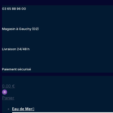
Aller
03 65 88 96 00
au
contenu
Magasin à Gauchy (02)
Livraison 24/48 h
Paiement sécurisé
0,00
€
0
Panier
Eau de Mer