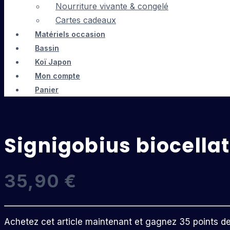
Nourriture vivante & congelé
Cartes cadeaux
Matériels occasion
Bassin
Koï Japon
Mon compte
Panier
Signigobius biocella
35,90
€
Achetez cet article maintenant et gagnez 35 points de f