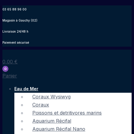
Aller
03 65 88 96 00
au
Magasin à Gauchy (02)
contenu
Livraison 24/48 h
Paiement sécurisé
0,00
€
0
Panier
Eau de Mer
Coraux Wysiwyg
Coraux
Poissons et detritivores marins
Aquarium Récifal
Aquarium Récifal Nano