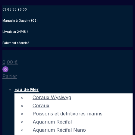
Aller
03 65 88 96 00
au
Magasin à Gauchy (02)
contenu
Livraison 24/48 h
Paiement sécurisé
0,00
€
0
Panier
Eau de Mer
Coraux Wysiwyg
Coraux
Poissons et detritivores marins
Aquarium Récifal
Aquarium Récifal Nano